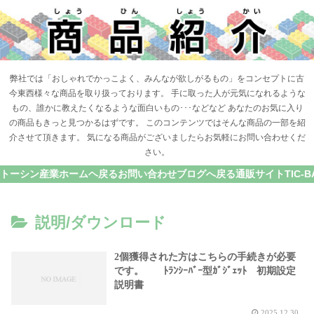
弊社では「おしゃれでかっこよく、みんなが欲しがるもの」をコンセプトに古
今東西様々な商品を取り扱っております。 手に取った人が元気になれるような
もの、誰かに教えたくなるような面白いもの･･･などなど あなたのお気に入り
の商品もきっと見つかるはずです。 このコンテンツではそんな商品の一部を紹
介させて頂きます。 気になる商品がございましたらお気軽にお問い合わせくだ
さい。
トーシン産業ホームヘ戻る
お問い合わせ
ブログへ戻る
通販サイトTIC-B
説明/ダウンロード
2個獲得された方はこちらの手続きが必要
です。 ﾄﾗﾝｼｰﾊﾞｰ型ｶﾞｼﾞｪｯﾄ 初期設定
説明書
2025.12.30